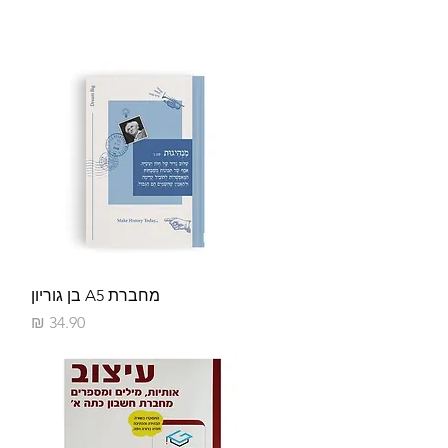
תצוגה מהירה
מחברת A5 בן גוריון
מחיר