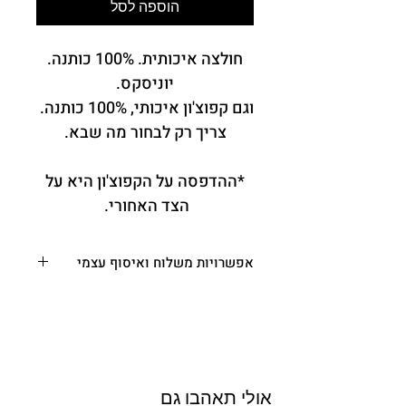
הוספה לסל
חולצה איכותית. 100% כותנה.
יוניסקס.
וגם קפוצ'ון איכותי, 100% כותנה.
צריך רק לבחור מה שבא.
*ההדפסה על הקפוצ'ון היא על
הצד האחורי.
אפשרויות משלוח ואיסוף עצמי
משלוח עד הבית או המשרד
- בין 3-10 ימי
עסקים. (מפורטים בתקנון, ימי העסקים לא
כוללים את יום ביצוע ההזמנה סופ"ש, חה"מ
וערבי חג) - 35.00 ש"ח
איסוף עצמי
– רחוב בית הכרם 29,
ירושלים (א-ה בין השעות 10:00-18:00
אולי תאהבו גם