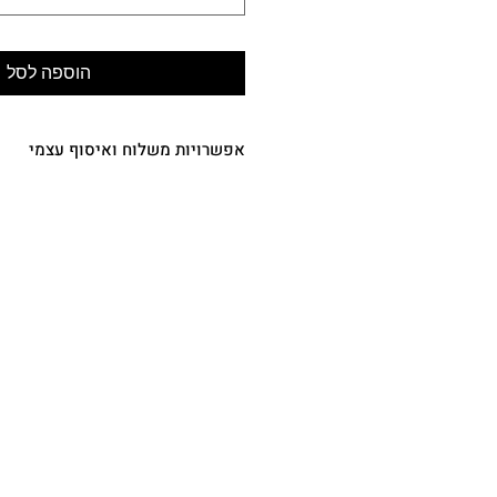
הוספה לסל
אפשרויות משלוח ואיסוף עצמי
משלוח עד הבית או המשרד
- 
בתקנון, ימי העסקים לא כוללים את יום ב
חה"מ וערבי חג) - 35.00 ש"ח
איסוף עצמי
– רחוב בית
10:00-18:00 בתיאום מראש) - ₪0.00
משלוח אקספרס מהיום להיום (תקף רק
מש
בטלפון או ב
WhatsApp
העסקי
50 ש"ח