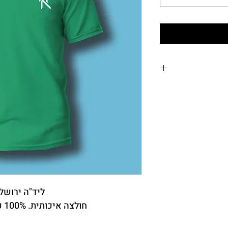
בין 3-10 ימי עסקים. (מפורטים
יצוע ההזמנה סופ"ש,
 הכרם 29, ירושלים (א-ה בין השעות
 בירושלים)
-
לוחים לאותו היום יתקבלו עד 11:00 - מותנה בתיאום מראש
(לפני התשלום) - 026542671 –
ליד"ה ירושל
חולצה איכותית. 100% כותנה. יוניסקס.