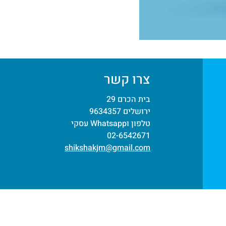
אין
שכל
אין
דאגות
צרו קשר
בית הכרם 29
ירושלים 9634357
טלפון וWhatsapp עסקי
02-6542671
shikshakjm@gmail.com