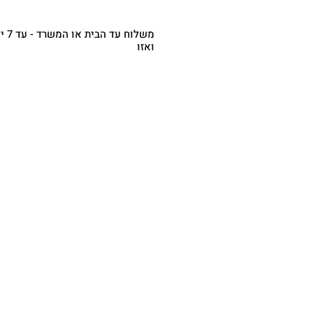
משלו
ואזו
משלוח עד הבית או המשרד
- עד 7
(מפורטים בתקנון, ימי העסקים לא כוללי
סופ"ש, חה"מ וערבי חג) - 35.00 ש"ח
איסוף עצמי
– רחוב בית
10:00-18:00 בתיאום מראש) - ₪0.00
משלוח אקספרס מהיום להיום (תקף רק
מש
בטלפון או ב
WhatsApp
העסקי
50 ש"ח