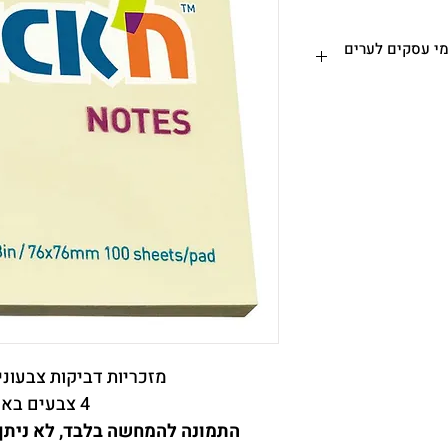
ח עד הבית או המשרד - עד 7 ימי עסקים לערים
 ימי עסקים לערים ואזורים
מרכזיים. אזורים חריגים, קיבוצים ומושבים עד 7 ימי עסקים
ם את יום ביצוע ההזמנה
 הכרם 29, ירושלים (א-ה בין השעות
 בירושלים)
-
לוחים לאותו היום יתקבלו עד 11:00 - מותנה בתיאום מראש
(לפני התשלום) - 026542671 –
מזכריות דביקות צבעוניות 76X76
4 צבעים באריזה
התמונה להמחשה בלבד
,
לא ניתן