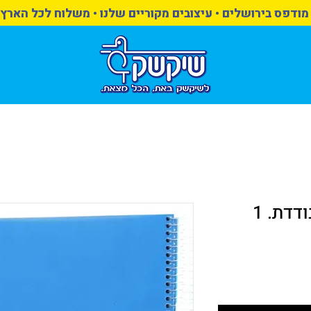
מודפס בירושלים • עיצובים מקוריים שלנו • משלוח לכל הארץ
מחברת A5 ספירלה בודדת. 1