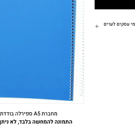
ח עד הבית או המשרד - עד 7 ימי עסקים לערים
 ימי עסקים לערים ואזורים
מרכזיים. אזורים חריגים, קיבוצים ומושבים עד 7 ימי עסקים
ם את יום ביצוע ההזמנה
 הכרם 29, ירושלים (א-ה בין השעות
 בירושלים)
-
לוחים לאותו היום יתקבלו עד 11:00 - מותנה בתיאום מראש
(לפני התשלום) - 026542671 –
מחברת A5 ספירלה בודדת. 1 נושא - משובץ.
התמונה להמחשה בלבד
,
לא ניתן