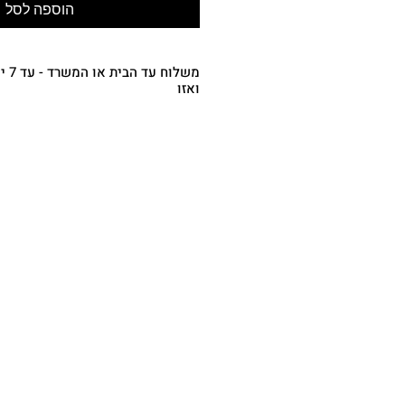
הוספה לסל
משלו
ואזו
משלוח עד הבית או המשרד
- עד 7
(מפורטים בתקנון, ימי העסקים לא כוללי
סופ"ש, חה"מ וערבי חג) - 35.00 ש"ח
איסוף עצמי
– רחוב בית
10:00-18:00 בתיאום מראש) - ₪0.00
משלוח אקספרס מהיום להיום (תקף רק
מש
בטלפון או ב
WhatsApp
העסקי
50 ש"ח