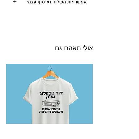
אפשרויות משלוח ואיסוף עצמי
משלוח עד הבית או המשרד
- בין 3-10 ימי
עסקים. (מפורטים בתקנון, ימי העסקים לא
כוללים את יום ביצוע ההזמנה סופ"ש, חה"מ
וערבי חג) - 35.00 ש"ח
איסוף עצמי
– רחוב בית הכרם 29,
ירושלים (א-ה בין השעות 10:00-18:00
אולי תאהבו גם
בתיאום מראש) - ₪0.00
משלוח אקספרס מהיום להיום (תקף רק
בירושלים)
- משלוחים לאותו היום יתקבלו
עד 11:00 - מותנה בתיאום מראש בטלפון
או ב
WhatsApp
העסקי
(לפני התשלום)
- 026542671 – 50 ש"ח