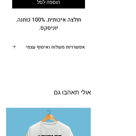
הוספה לסל
חולצה איכותית. 100% כותנה.
יוניסקס.
אפשרויות משלוח ואיסוף עצמי
משלוח עד הבית או המשרד
- בין 3-10 ימי
עסקים. (מפורטים בתקנון, ימי העסקים לא
כוללים את יום ביצוע ההזמנה סופ"ש, חה"מ
וערבי חג) - 35.00 ש"ח
איסוף עצמי
– רחוב בית הכרם 29,
ירושלים (א-ה בין השעות 10:00-18:00
אולי תאהבו גם
בתיאום מראש) - ₪0.00
משלוח אקספרס מהיום להיום (תקף רק
בירושלים)
- משלוחים לאותו היום יתקבלו
עד 11:00 - מותנה בתיאום מראש בטלפון
או ב
WhatsApp
העסקי
(לפני התשלום)
- 026542671 – 50 ש"ח