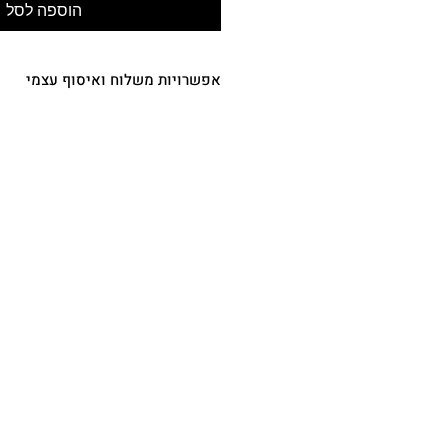
הוספה לסל
אפשרויות משלוח ואיסוף עצמי
משלוח עד הבית או המשרד
- עד 7
(מפורטים בתקנון, ימי העסקים לא כוללי
סופ"ש, חה"מ וערבי חג) - 35.00 ש"ח
איסוף עצמי
– רחוב בית
10:00-18:00 בתיאום מראש) - ₪0.00
משלוח אקספרס מהיום להיום (תקף רק
מש
בטלפון או ב
WhatsApp
העסקי
50 ש"ח
*במקרה וחסר לנו במלאי מידה ו\או צבע, 
כמה ימים במשלוח החולצה.