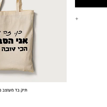
 ימי עסקים לערים ואזורים
מרכזיים. אזורים חריגים, קיבוצים ומושבים עד 7 ימי עסקים
ם את יום ביצוע ההזמנה
 הכרם 29, ירושלים (א-ה בין השעות
 בירושלים)
-
לוחים לאותו היום יתקבלו עד 11:00 - מותנה בתיאום מראש
(לפני התשלום) - 026542671 –
ייתכן עיכוב קל של
תיק בד מעוצב מ