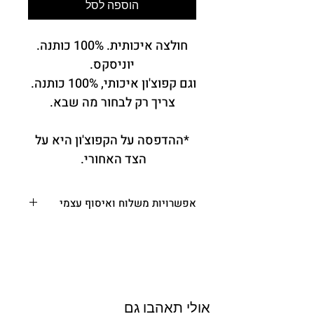
הוספה לסל
חולצה איכותית. 100% כותנה.
יוניסקס.
וגם קפוצ'ון איכותי, 100% כותנה.
צריך רק לבחור מה שבא.
*ההדפסה על הקפוצ'ון היא על
הצד האחורי.
אפשרויות משלוח ואיסוף עצמי
משלוח עד הבית או המשרד
- בין 3-10 ימי
עסקים. (מפורטים בתקנון, ימי העסקים לא
כוללים את יום ביצוע ההזמנה סופ"ש, חה"מ
וערבי חג) - 35.00 ש"ח
איסוף עצמי
– רחוב בית הכרם 29,
ירושלים (א-ה בין השעות 10:00-18:00
אולי תאהבו גם