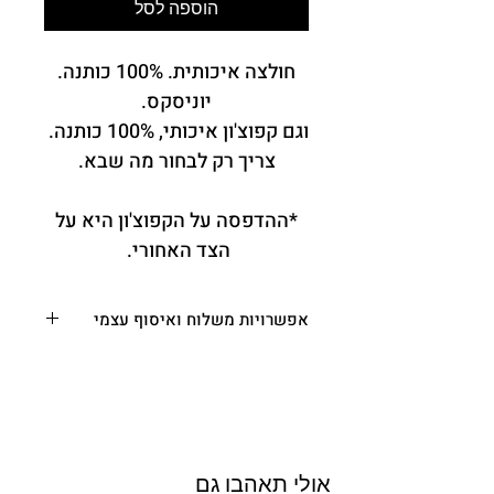
הוספה לסל
חולצה איכותית. 100% כותנה.
יוניסקס.
וגם קפוצ'ון איכותי, 100% כותנה.
צריך רק לבחור מה שבא.
*ההדפסה על הקפוצ'ון היא על
הצד האחורי.
אפשרויות משלוח ואיסוף עצמי
משלוח עד הבית או המשרד
- בין 3-10 ימי
עסקים. (מפורטים בתקנון, ימי העסקים לא
כוללים את יום ביצוע ההזמנה סופ"ש, חה"מ
וערבי חג) - משלוח עד הבית: ₪35 מעל
₪179: ₪19 • מעל ₪249: חינם
איסוף עצמי
– רחוב בית הכרם 29,
אולי תאהבו גם